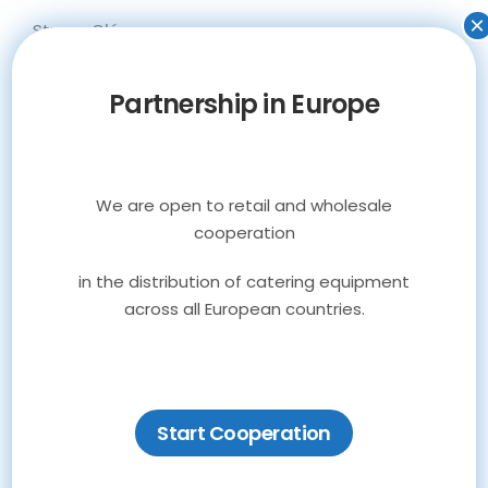
×
Strona Główna
Urządzenia gastronomiczne
Personalizacja urządzeń
Partnership in Europe
O nas
Aktualności
Kariera
We are open to retail and wholesale
Kontakt
cooperation
in the distribution of catering equipment
across all European countries.
Start Cooperation