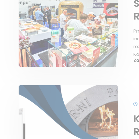
S
R
Pr
in
ro
Ko
Z
K
R