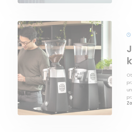
J
k
Ot
pr
un
pr
Z