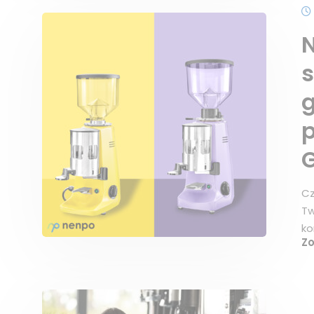
N
s
g
p
G
Cz
Tw
ko
Z