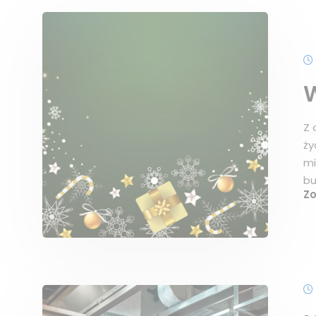
W
Z 
ży
mi
bu
Z