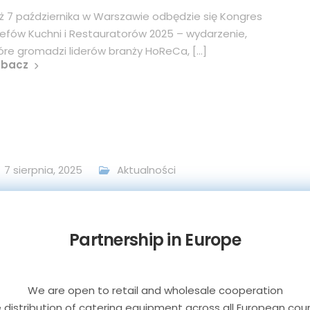
ż 7 października w Warszawie odbędzie się Kongres
efów Kuchni i Restauratorów 2025 – wydarzenie,
óre gromadzi liderów branży HoReCa, [...]
obacz
7 sierpnia, 2025
Aktualności
ak przygotować sprzęt
astronomiczny na sezon
Partnership in Europe
esienno-zimowy?
We are open to retail and wholesale cooperation
az z chłodniejszymi miesiącami zmieniają się
e distribution of catering equipment across all European coun