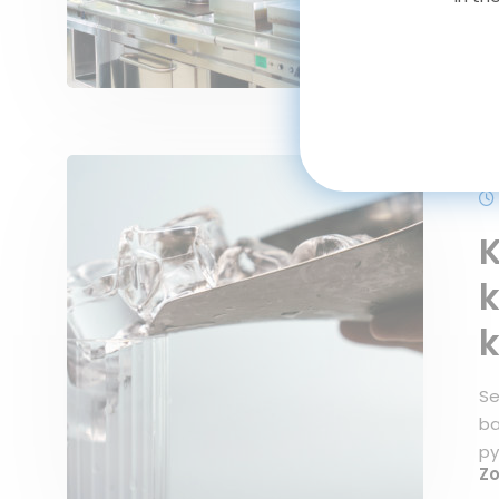
oc
ku
Z
K
k
Se
ba
py
Z