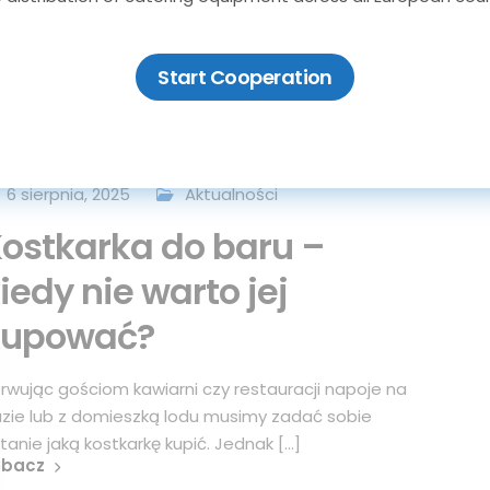
zekiwania gości, a co za tym idzie – sposób pracy
chni i baru. To [...]
obacz
Start Cooperation
6 sierpnia, 2025
Aktualności
ostkarka do baru –
iedy nie warto jej
kupować?
rwując gościom kawiarni czy restauracji napoje na
zie lub z domieszką lodu musimy zadać sobie
tanie jaką kostkarkę kupić. Jednak [...]
obacz