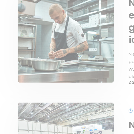
N
e
g
i
Ni
ga
wy
bł
Z
N