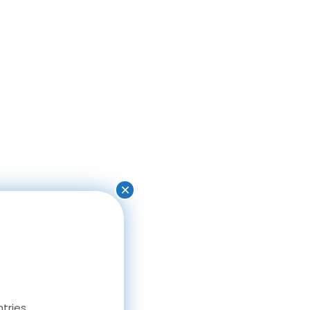
×
tries.